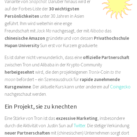
Variante von
Snapchat
. Darüber hinaus wird er
auf der Forbes-Liste der
30 wichtigsten
Persönlichkeiten
unter 30 Jahren in Asien
geführt. Ihm wird weiterhin eine enge
Freundschaft mit
Jack Ma
nachgesagt, der mit
Alibaba
das
chinesische Amazon
gründete und von dessen
Privathochschule
Hupan University
Sun erst vor Kurzem graduierte.
Es ist daher nicht verwunderlich, dass eine
offizielle Partnerschaft
zwischen Tron und Alibaba in der Krypto-Community
herbeigesehnt
wird, die den projekteigenen
Tronix
-Coin
to the
moon
befördert – ein Szeneausdruck für
rapide zunehmende
Kursgewinne
. Der aktuelle Kurs kann unter anderem auf
Coingecko
nachgeschaut werden.
Ein Projekt, sie zu knechten
Eine Stärke von Tron ist das
exzessive Marketing
, insbesondere
durch die Aktivität von Justin Sun auf
Twitter
. Die stetige Verkündung
neuer Partnerschaften
mit (chinesischen) Unternehmen sorgt dort