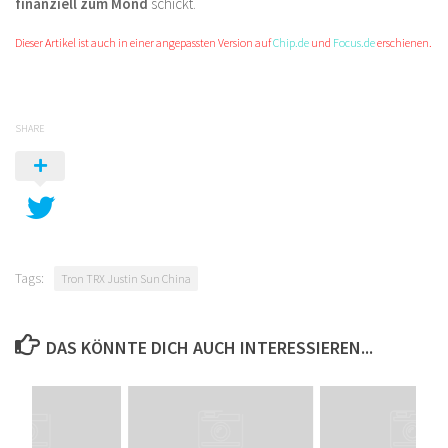
finanziell zum Mond
schickt.
Dieser Artikel ist auch in einer angepassten Version auf
Chip.de
und
Focus.de
erschienen.
SHARE
Tags:
Tron TRX Justin Sun China
DAS KÖNNTE DICH AUCH INTERESSIEREN...