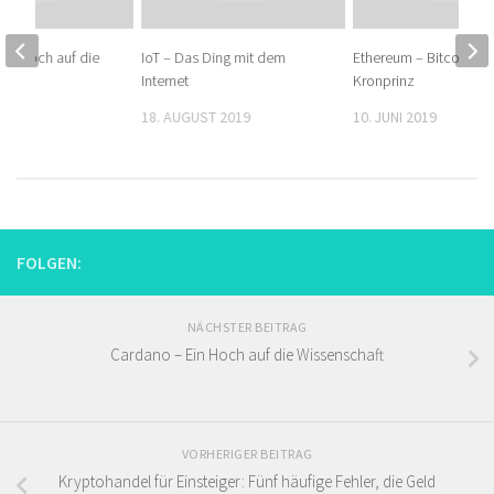
Ein Hoch auf die
IoT – Das Ding mit dem
Ethereum – Bitcoins
ft
Internet
Kronprinz
19
18. AUGUST 2019
10. JUNI 2019
FOLGEN:
NÄCHSTER BEITRAG
Cardano – Ein Hoch auf die Wissenschaft
VORHERIGER BEITRAG
Kryptohandel für Einsteiger: Fünf häufige Fehler, die Geld