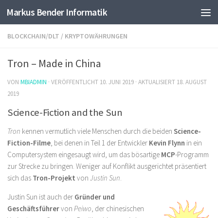
Markus Bender Informatik
Skip to content
BLOCKCHAIN/DLT
/
KRYPTOWÄHRUNGEN
Tron – Made in China
VON
MBIADMIN
· VERÖFFENTLICHT
10. JUNI 2019
· AKTUALISIERT
18. AUGUST
2019
Science-Fiction and the Sun
Tron
kennen vermutlich viele Menschen durch die beiden
Science-
Fiction-Filme
, bei denen in Teil 1 der Entwickler
Kevin Flynn
in ein
Computersystem eingesaugt wird, um das bösartige
MCP
-Programm
zur Strecke zu bringen. Weniger auf Konflikt ausgerichtet präsentiert
sich das
Tron-Projekt
von
Justin Sun
.
Justin Sun ist auch der
Gründer und
Geschäftsführer
von
Peiwo
, der chinesischen