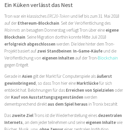
Ein Küken verlässt das Nest
Tron war ein klassisches
ERC20-Token
und lief bis zum 31. Mai 2018
auf der
Ethereum-Blockchain
. Seit der Veröffentlichung des
Mainnets
an besagtem Donnerstag verfügt Tron über eine
eigene
Blockchain
. Seine Migration dorthin konnte Mitte Juli 2018
erfolgreich abgeschlossen
werden. Die Idee hinter dem Tron-
Projekt basiert auf
zwei Standbeinen
:
In-Game-Käufe
und die
Veröffentlichung von
eigenen Inhalten
auf der Tron-
Blockchain
gegen Entgelt.
Gerade in
Asien
gilt der Markt für Computerspiele als
äußerst
gewinnbringend
, so dass Tron hier eine
Marktlücke
für sich
entdeckt hat. Belohnungen für das
Erreichen von Spielzielen
oder
der
Kauf von Ausstattungsgegenständen
werden
dementsprechend direkt
aus dem Spiel heraus
in Tronix bezahlt.
Das
zweite Ziel
Trons ist die Wiederherstellung eines
dezentralen
Internets
, an dem jeder teilnehmen und seine
eigenen Inhalte
wie
Bücher, Musik, usw.
ohne Zensur
einer zentralen Institution