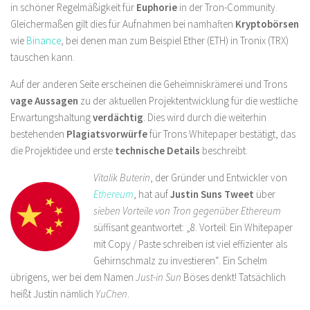
in schöner Regelmäßigkeit für
Euphorie
in der Tron-Community.
Gleichermaßen gilt dies für Aufnahmen bei namhaften
Kryptobörsen
wie
Binance
, bei denen man zum Beispiel Ether (ETH) in Tronix (TRX)
tauschen kann.
Auf der anderen Seite erscheinen die Geheimniskrämerei und Trons
vage Aussagen
zu der aktuellen Projektentwicklung für die westliche
Erwartungshaltung
verdächtig
. Dies wird durch die weiterhin
bestehenden
Plagiatsvorwürfe
für Trons Whitepaper bestätigt, das
die Projektidee und erste
technische Details
beschreibt.
Vitalik Buterin
, der Gründer und Entwickler von
Ethereum
, hat auf
Justin Suns Tweet
über
sieben Vorteile von Tron gegenüber Ethereum
süffisant geantwortet: „8. Vorteil: Ein Whitepaper
mit Copy / Paste schreiben ist viel effizienter als
Gehirnschmalz zu investieren“. Ein Schelm
übrigens, wer bei dem Namen
Just-in Sun
Böses denkt! Tatsächlich
heißt Justin nämlich
YuChen
.