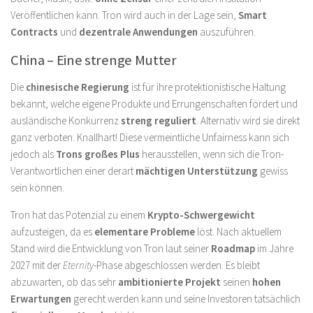
Veröffentlichen kann. Tron wird auch in der Lage sein,
Smart
Contracts
und
dezentrale Anwendungen
auszuführen.
China – Eine strenge Mutter
Die
chinesische Regierung
ist für ihre protektionistische Haltung
bekannt, welche eigene Produkte und Errungenschaften fördert und
ausländische Konkurrenz
streng reguliert
. Alternativ wird sie direkt
ganz verboten. Knallhart! Diese vermeintliche Unfairness kann sich
jedoch als
Trons großes Plus
herausstellen, wenn sich die Tron-
Verantwortlichen einer derart
mächtigen Unterstützung
gewiss
sein können.
Tron hat das Potenzial zu einem
Krypto-Schwergewicht
aufzusteigen, da es
elementare Probleme
löst. Nach aktuellem
Stand wird die Entwicklung von Tron laut seiner
Roadmap
im Jahre
2027 mit der
Eternity
-Phase abgeschlossen werden. Es bleibt
abzuwarten, ob das sehr
ambitionierte Projekt
seinen
hohen
Erwartungen
gerecht werden kann und seine Investoren tatsächlich