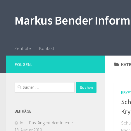
Skip to content
Markus Bender Inform
Zentrale
Kontakt
FOLGEN:
KATE
Suchen
nach:
KRYP
Sch
Kry
BEITRÄGE
IoT – Das Ding mit dem Internet
Schut
18. August 2019
Nach