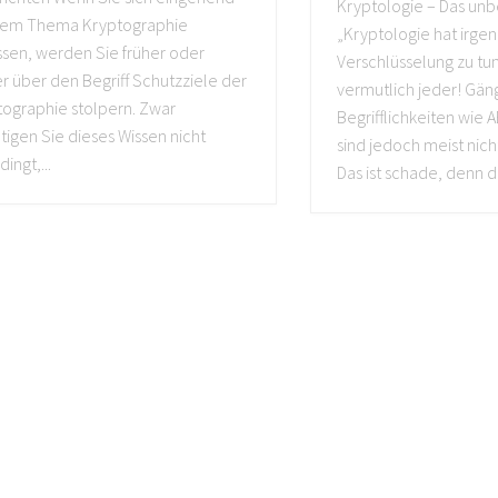
Kryptologie – Das un
dem Thema Kryptographie
„Kryptologie hat irge
ssen, werden Sie früher oder
Verschlüsselung zu tun
r über den Begriff Schutzziele der
vermutlich jeder! Gän
tographie stolpern. Zwar
Begrifflichkeiten wie 
igen Sie dieses Wissen nicht
sind jedoch meist nich
ingt,...
Das ist schade, denn di