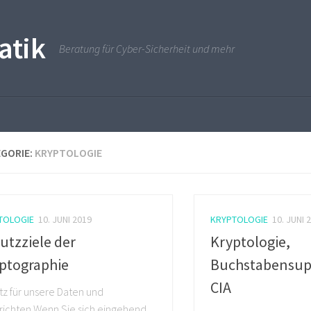
atik
Beratung für Cyber-Sicherheit und mehr
GORIE:
KRYPTOLOGIE
TOLOGIE
10. JUNI 2019
KRYPTOLOGIE
10. JUNI 
utzziele der
Kryptologie,
ptographie
Buchstabensup
CIA
z für unsere Daten und
richten Wenn Sie sich eingehend