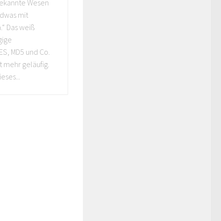
bekannte Wesen
ndwas mit
.“ Das weiß
gige
AES, MD5 und Co.
t mehr geläufig.
eses...