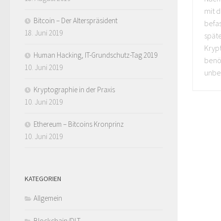
mit 
Bitcoin – Der Alterspräsident
befa
18. Juni 2019
späte
Kryp
Human Hacking, IT-Grundschutz-Tag 2019
benöt
10. Juni 2019
unbed
Kryptographie in der Praxis
10. Juni 2019
Ethereum – Bitcoins Kronprinz
10. Juni 2019
KATEGORIEN
Allgemein
Blockchain/DLT