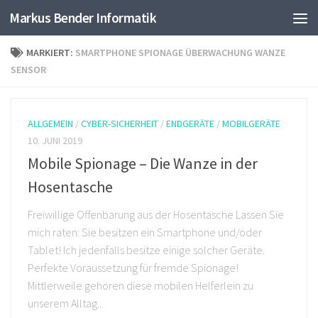
Markus Bender Informatik
Skip to content
MARKIERT:
SMARTPHONE SPIONAGE ÜBERWACHUNG WANZE
SENSOR
ALLGEMEIN
/
CYBER-SICHERHEIT
/
ENDGERÄTE
/
MOBILGERÄTE
10. JUNI 2019
Mobile Spionage – Die Wanze in der
Hosentasche
Freiwillige Offenbarung aus der Hosentasche Lassen Sie
mich raten: Sie besitzen ein Smartphone und/oder
Tablet! Ich jedenfalls besitze einige solcher Geräte.
Perfekte Voraussetzung für fremde Spionage!
Mittlerweile gehören diese mobilen Helferlein zu
unserem Alltag...