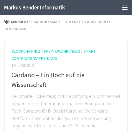
Markus Bender Informatik
Skip to content
MARKIERT:
CARDANO SMART CONTRACTS ADA CHARLES
HOSKINSON
BLOCKCHAIN/DLT
/
KRYPTOWÄHRUNGEN
/
SMART
CONTRACTS/DAPPS/DAOS
10. JUNI 2019
Cardano – Ein Hoch auf die
Wissenschaft
Der smarte Flickenteppich Eine Stiftung, ein kommerziell
ausgerichtetes Unternehmen namens Emurgo und die
Tech-Company IOHK. Das ist Cardano! Die Cardano-
Plattform ist ein wahrer Jungspund. Ihre Entwicklung
begann zwar bereits im Jahre 2015, aber die...