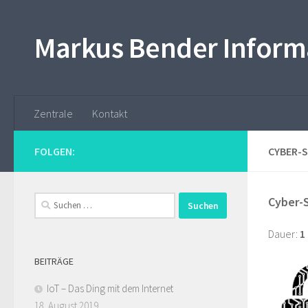
Skip to content
Markus Bender Inform
Zentrale
Kontakt
FOLGEN:
CYBER-
Suchen
Cyber-
nach:
Dauer:
1
BEITRÄGE
IoT – Das Ding mit dem Internet
18. August 2019