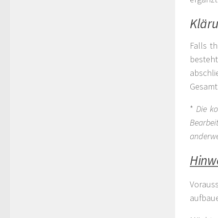
Kläru
Falls t
besteh
abschl
Gesamts
*
Die k
Bearbei
anderwei
Hinw
Vorauss
aufbau