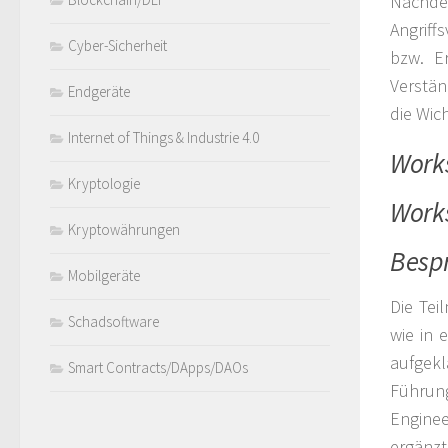
Nachde
Angriff
Cyber-Sicherheit
bzw. Er
Verstän
Endgeräte
die Wic
Internet of Things & Industrie 4.0
Works
Kryptologie
Works
Kryptowährungen
Bespr
Mobilgeräte
Die Tei
Schadsoftware
wie in 
aufgekl
Smart Contracts/DApps/DAOs
Führung
Engine
ergänzt