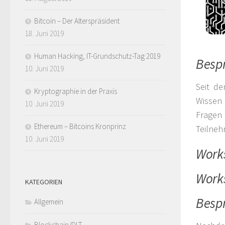
Bitcoin – Der Alterspräsident
18. Juni 2019
Human Hacking, IT-Grundschutz-Tag 2019
Bespr
10. Juni 2019
Seit d
Kryptographie in der Praxis
Wissen 
10. Juni 2019
Fragen
Ethereum – Bitcoins Kronprinz
Teilneh
10. Juni 2019
Works
Works
KATEGORIEN
Bespr
Allgemein
Blockchain/DLT