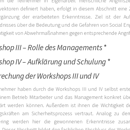
m die Teilnehmer in Eigenarbeit menschliche Angriffsz
svektoren definiert haben, erfolgt in diesem Abschnitt ei
gänzung der erarbeiteten Erkenntnisse. Ziel ist der Au
dnisses über die Bedeutung und die Gefahren von Social En
htigkeit von Abwehrmaßnahmen gegen entsprechende Angrif
hop III – Rolle des Managements
*
hop IV – Aufklärung und Schulung
*
echung der Workshops III und IV
lnehmer haben durch die Workshops III und IV selbst erste
einem Betrieb Mitarbeiter und das Management konkret übe
ärt werden können. Außerdem ist ihnen die Wichtigkeit d
skräften am Sicherheitsprozess vertraut. Analog zu dem
ering werden hier die gewonnenen Erkenntnisse zus
. Dieser Abschnitt bildet den fachlichen Abschluss des Work