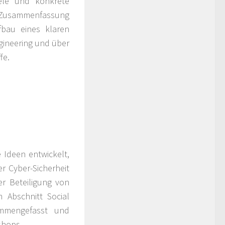
iele und konkrete
ne Zusammenfassung
fbau eines klaren
gineering und über
fe.
 Ideen entwickelt,
r Cyber-Sicherheit
er Beteiligung von
 Abschnitt Social
ammengefasst und
shops.