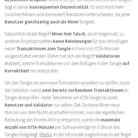
liegt in seiner
konsequenten Dezentralität
. Es wird nicht mehr
zwischen Minern und (normalen) Benutzern unterschieden, da jeder
Benutzer gleichzeitig auch als Miner
fungiert.
Tatsächlich ist der Begriff
Miner hier falsch
, da im Gegensatz zu
anderen Kryptoprojekten
keine Belohnungen
für das Hinzufügen
neuer
Transaktionen zum Tangle
in Form von IOTA-Münzen
ausgeschüttet werden. Daher hat sich der Begriff
Validatoren
etabliert, welche Transaktionen vor dem Einfügen in den Tangle
auf
Korrektheit
hin überprüfen.
Um den Tangle um eine neue Transaktion erweitern zu dürfen, muss
der Validator zuerst
zwei bereits vorhandene Transaktionen
im
Tangle überprüfen. Jeder Teilnehmer am IOTA-Tangle ist somit
Benutzer und Validator
zur selben Zeit. Da keine Miner neue
Münzen aus dem Nichts erschaffen können, was der eigentlichen
Bedeutung des Wortes
Mining
entspricht, wurde die
maximale
Anzahl von IOTA-Münzen
per Softwaredesign im 0. Block des
Tangles festgelegt. (
Merke
: In der Informatik beginnt man in der Regel