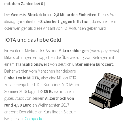
mit dem Zählen bei 0
.)
Der
Genesis-Block
definiert
2,8 Millarden Einheiten
. Dieses
Pre-
Mining
garantiert die
Sicherheit gegen Inflation
, da es nie mehr
oder weniger als diese Anzahl von IOTA-Münzen geben wird.
IOTA und das liebe Geld
Ein weiteres Merkmal IOTAs sind
Mikrozahlungen
(
micro payments
).
Mikrozahlungen ermöglichen die Überweisung von Beträgen mit
einem
Transaktionswert
von deutlich
unter einem Eurocent
.
Daher werden vom Menschen handelbare
Einheiten in MIOTA
, also eine Million IOTA
zusammengefasst. Der Kurs eines MIOTAs im
Sommer 2018 lag mit
0,85 Euro
noch ein
gutes Stück von seinem
Allzeithoch von
rund 4,50 Euro
an Weihnachten 2017
entfernt. Den aktuellen Kurs finden Sie zum
Beispiel auf
Coingecko
.