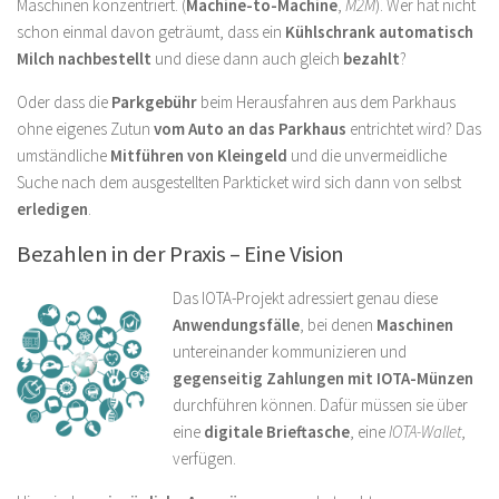
Maschinen konzentriert. (
Machine-to-Machine
,
M2M
). Wer hat nicht
schon einmal davon geträumt, dass ein
Kühlschrank automatisch
Milch nachbestellt
und diese dann auch gleich
bezahlt
?
Oder dass die
Parkgebühr
beim Herausfahren aus dem Parkhaus
ohne eigenes Zutun
vom Auto an das Parkhaus
entrichtet wird? Das
umständliche
Mitführen von Kleingeld
und die unvermeidliche
Suche nach dem ausgestellten Parkticket wird sich dann von selbst
erledigen
.
Bezahlen in der Praxis – Eine Vision
Das IOTA-Projekt adressiert genau diese
Anwendungsfälle
, bei denen
Maschinen
untereinander kommunizieren und
gegenseitig Zahlungen mit IOTA-Münzen
durchführen können. Dafür müssen sie über
eine
digitale Brieftasche
, eine
IOTA-Wallet
,
verfügen.