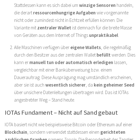
Stattdessen kann es sich dabei um
winzige Sensoren
handeln,
die derart
ressourcenhungrige Aufgaben
wie vorgenannte
nicht oder zumindest nicht in Echtzeit erfüllen können. Die
Variante mit
zentraler Wallet
ist demnach für die breite Masse
von Geräten aus dem Internet of Things
unpraktikabel
.
Alle Maschinen verfügen über
eigene Wallets
, die regelmäßig
durch den Besitzer aus der zentralen Wallet
befüllt
werden. Dies
kann er
manuell tun oder automatisch erledigen
lassen,
vergleichbar mit einer Banküberweisung bzw. einem
Dauerauftrag. Diese Ausprägung mag umständlich erscheinen,
aber sie ist auch
wesentlich sicherer
, da
kein geheimer Seed
über unsichere Datenleitungen übertragen wird. Das ist IOTAs
angestrebter Weg – Stand heute.
IOTAs Fundament – Nicht auf Sand gebaut
IOTA basiert nicht wie beispielsweise Bitcoin oder Ethereum auf einer
Blockchain
, sondern verwendet stattdessen einen
gerichteten
azyklischen Graphen
namens
Tangle
. Die Besonderheit des Tangles