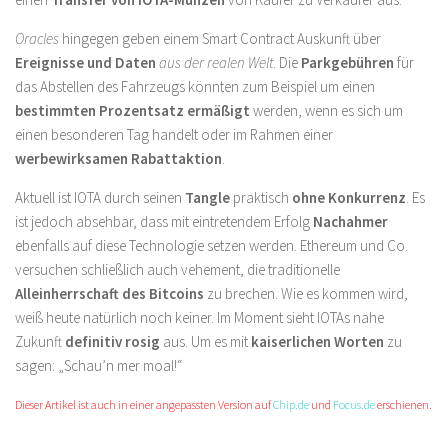
Oracles
hingegen geben einem Smart Contract Auskunft über
Ereignisse und Daten
aus der realen Welt
. Die
Parkgebühren
für
das Abstellen des Fahrzeugs könnten zum Beispiel um einen
bestimmten Prozentsatz ermäßigt
werden, wenn es sich um
einen besonderen Tag handelt oder im Rahmen einer
werbewirksamen Rabattaktion
.
Aktuell ist IOTA durch seinen
Tangle
praktisch
ohne Konkurrenz
. Es
ist jedoch absehbar, dass mit eintretendem Erfolg
Nachahmer
ebenfalls auf diese Technologie setzen werden. Ethereum und Co.
versuchen schließlich auch vehement, die traditionelle
Alleinherrschaft des Bitcoins
zu brechen. Wie es kommen wird,
weiß heute natürlich noch keiner. Im Moment sieht IOTAs nahe
Zukunft
definitiv rosig
aus. Um es mit
kaiserlichen Worten
zu
sagen: „Schau’n mer moal!“
Dieser Artikel ist auch in einer angepassten Version auf
Chip.de
und
Focus.de
erschienen.