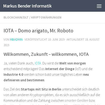
Markus Bender Informatik
Skip to content
BLOCKCHAIN/DLT
/
KRYPTOWÄHRUNGEN
IOTA – Domo arigato, Mr. Roboto
VON
MBIADMIN
· VERÖFFENTLICHT
10. JUNI 2019
· AKTUALISIERT
18. AUGUST
2019
Willkommen, Zukunft – willkommen, IOTA
Ja, vielen Dank auch,
IOTA
. Du wirst die
Welt von morgen
entscheidend mitprägen! Das
Internet der Dinge
(IoT) und die
Industrie 4.0
werden schon bald unser tägliches Leben
neu
definieren und bestimmen
.
Das Ziel des
Startups mit Sitz in Berlin
unterscheidet sich deutlich
von allen anderen Kryptoprojekten, da es sich ausschließlich auf die
Kommunikation und die Zahlung zwischen
smarten Geräten
bzw.