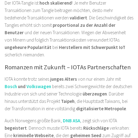
Der IOTA-Tangle ist
hoch skalierend
! Je mehr Benutzer
Transaktionen zum Tangle beitragen möchten, desto mehr
bestehende Transaktionen werden
validiert
. Die Geschwindigkeit des
Tangles erhöht sich somit
proportional zu der Anzahl der
Benutzer
und der neuen Transaktionen. Wegen der Abwesenheit
von Minern und folglich Transaktionskosten verwundert IOTAs
ungeheure Popularität
bei
Herstellern mit Schwerpunkt IoT
sicherlich niemanden.
Romanzen mit Zukunft – IOTAs Partnerschaften
IOTA konnte trotz seines
junges Alters
von nur einem Jahr mit
Bosch
und
Volkswagen
bereits zwei Schwergewichte der deutschen
Industrie von sich und seiner Technologie
überzeugen
. Darüber
hinaus unterstützt das Projekt
Taipeh
, die Hauptstadt Taiwans, bei
der Transformation in eine vollständig
digitalisierte Metropole
.
Auch Norwegens größte Bank,
DNB ASA
, zeigt sich von IOTA
begeistert
. Dennoch musste IOTA bereits
Rückschläge
verkraften:
Eine
kriminelle Webseite
, die den
geheimen Seed
zum Zugriff auf