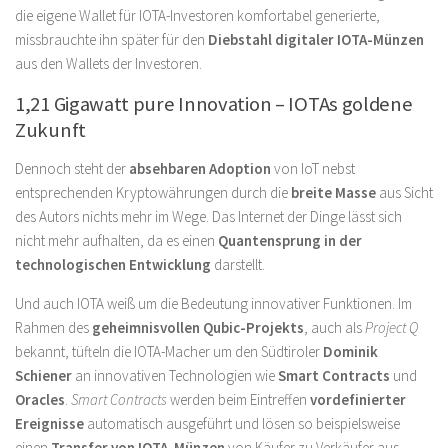
die eigene Wallet für IOTA-Investoren komfortabel generierte,
missbrauchte ihn später für den
Diebstahl digitaler IOTA-Münzen
aus den Wallets der Investoren.
1,21 Gigawatt pure Innovation – IOTAs goldene
Zukunft
Dennoch steht der
absehbaren Adoption
von IoT nebst
entsprechenden Kryptowährungen durch die
breite Masse
aus Sicht
des Autors nichts mehr im Wege. Das Internet der Dinge lässt sich
nicht mehr aufhalten, da es einen
Quantensprung in der
technologischen Entwicklung
darstellt.
Und auch IOTA weiß um die Bedeutung innovativer Funktionen. Im
Rahmen des
geheimnisvollen Qubic-Projekts
, auch als
Project Q
bekannt, tüfteln die IOTA-Macher um den Südtiroler
Dominik
Schiener
an innovativen Technologien wie
Smart Contracts
und
Oracles
.
Smart Contracts
werden beim Eintreffen
vordefinierter
Ereignisse
automatisch ausgeführt und lösen so beispielsweise
einen
Transfer von IOTA-Münzen
von Käufer zu Verkäufer aus.