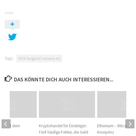
SHARE
Tags:
IOTA Tangle IoT Industrie 4.0
DAS KÖNNTE DICH AUCH INTERESSIEREN...
Ding mit dem
Kryptohandel für Einsteiger:
Ethereum – Bitcoins
Fünf häufige Fehler, die Geld
Kronprinz