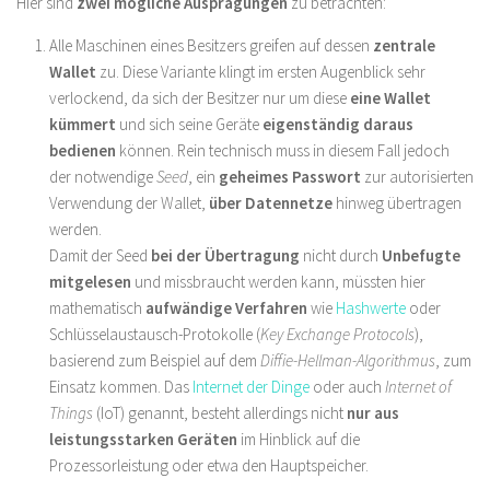
Hier sind
zwei mögliche Ausprägungen
zu betrachten:
Alle Maschinen eines Besitzers greifen auf dessen
zentrale
Wallet
zu. Diese Variante klingt im ersten Augenblick sehr
verlockend, da sich der Besitzer nur um diese
eine Wallet
kümmert
und sich seine Geräte
eigenständig daraus
bedienen
können. Rein technisch muss in diesem Fall jedoch
der notwendige
Seed
, ein
geheimes Passwort
zur autorisierten
Verwendung der Wallet,
über Datennetze
hinweg übertragen
werden.
Damit der Seed
bei der Übertragung
nicht durch
Unbefugte
mitgelesen
und missbraucht werden kann, müssten hier
mathematisch
aufwändige Verfahren
wie
Hashwerte
oder
Schlüsselaustausch-Protokolle (
Key Exchange Protocols
),
basierend zum Beispiel auf dem
Diffie-Hellman-Algorithmus
, zum
Einsatz kommen. Das
Internet der Dinge
oder auch
Internet of
Things
(IoT) genannt, besteht allerdings nicht
nur aus
leistungsstarken Geräten
im Hinblick auf die
Prozessorleistung oder etwa den Hauptspeicher.